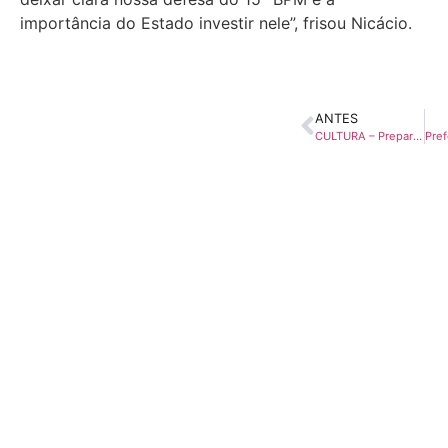
importância do Estado investir nele”, frisou Nicácio.
ANTES
CULTURA – Prepare o seu abadá! Prepare a sua fantasia! Vem aí o maior Carnaval de Rua da região