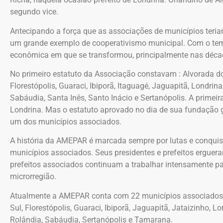
segundo vice.
Antecipando a força que as associações de municípios teria
um grande exemplo de cooperativismo municipal. Com o tempo
econômica em que se transformou, principalmente nas décad
No primeiro estatuto da Associação constavam : Alvorada do 
Florestópolis, Guaraci, Ibiporã, Itaguagé, Jaguapitã, Londri
Sabáudia, Santa Inês, Santo Inácio e Sertanópolis. A prime
Londrina. Mas o estatuto aprovado no dia de sua fundação g
um dos municípios associados.
A história da AMEPAR é marcada sempre por lutas e conquis
municípios associados. Seus presidentes e prefeitos erguer
prefeitos associados continuam a trabalhar intensamente par
microrregião.
Atualmente a AMEPAR conta com 22 municípios associados, s
Sul, Florestópolis, Guaraci, Ibiporã, Jaguapitã, Jataizinho, L
Rolândia, Sabáudia, Sertanópolis e Tamarana.