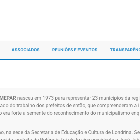
ASSOCIADOS
REUNIÕES E EVENTOS
TRANSPARÊN
MEPAR
nasceu em 1973 para representar 23 municípios da regi
do do trabalho dos prefeitos de então, que compreenderam a i
ão era forte a semente do reconhecimento do municipalismo enq
, na sede da Secretaria de Educação e Cultura de Londrina. Seu
eida, prefeito de Rolândia foi eleito vice presidente e José Jabu