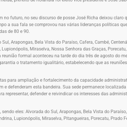
m no futuro, no seu discurso de posse José Richa deixou claro 
 a sua fala se comprovou nas várias lideranças políticas que 
as de 80 e 90.
Sul, Arapongas, Bela Vista do Paraíso, Cafera, Cambé, Centenár
na, Lupionópolis, Miraselva, Nossa Senhora das Graças, Porecatu,
ira reunião formal aconteceu na tarde do dia três de agosto d
arantia o tratamento igualitário, estabelecendo que as reuniõe
tas para ampliação e fortalecimento da capacidade administrat
am e defenderam esta bandeira. Sua sede permanece localizada
a representar, defender e reivindicar os interesses das admini
endo eles: Alvorada do Sul, Arapongas, Bela Vista do Paraíso,
ondrina, Lupionópolis, Miraselva, Pitangueiras, Porecatu, Prado Fe