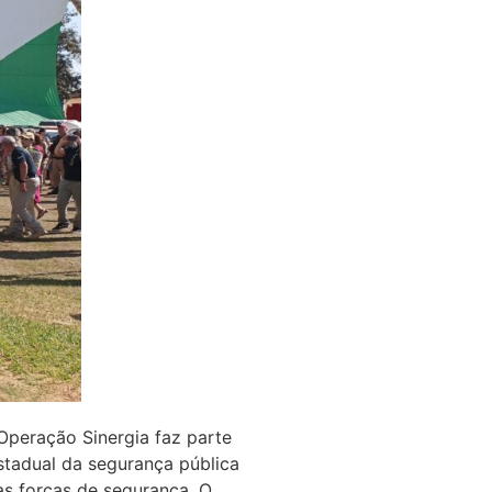
Operação Sinergia faz parte
stadual da segurança pública
as forças de segurança. O