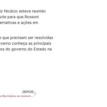
z Nicácio esteve reunido
nvite para que Rossoni
lternativas e ações em
 que precisam ser resolvidas
overno conheça as principais
tos do governo do Estado na
DEPOIS
CNM e Frente Parlamentar em Defesa dos Municípios se reúnem com deputados do PR