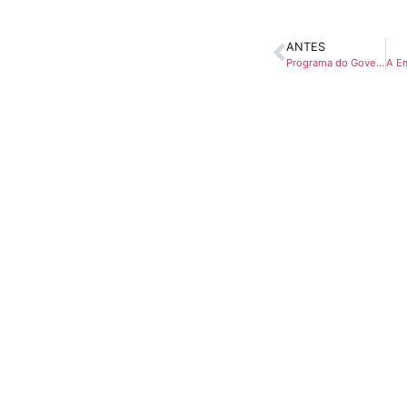
ANTES
Programa do Governo do Estado vai construir casas em cidade da Amepar