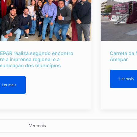
EPAR realiza segundo encontro
Carreta da 
re a imprensa regional e a
Amepar
municação dos municípios
Ler mais
Ler mais
Ver mais