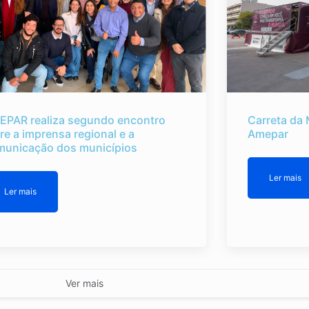
EPAR realiza segundo encontro
Carreta da 
re a imprensa regional e a
Amepar
municação dos municípios
Ler mais
Ler mais
Ver mais