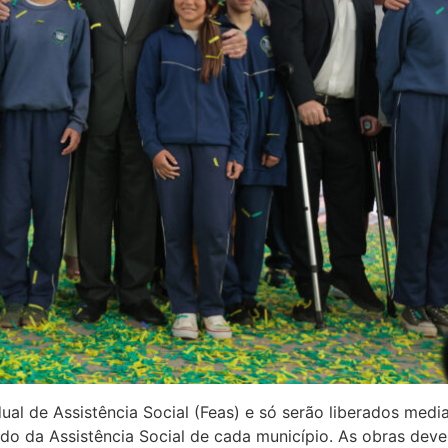
ual de Assistência Social (Feas) e só serão liberados med
do da Assistência Social de cada município. As obras dev