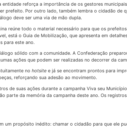
entidade reforça a importância de os gestores municipais
r prefeito. Por outro lado, também lembra o cidadão de qu
álogo deve ser uma via de mão dupla.
gina reúne todo o material necessário para que os prefeito
el, está o Guia de Mobilização, que apresenta em detalhe
s para este ano.
 diálogo sólido com a comunidade. A Confederação preparo
algumas ações que podem ser realizadas no decorrer da ca
tuitamente no
hotsite
e já se encontram prontos para impr
peças, reforçando sua adesão ao movimento.
tros de suas ações durante a campanha Viva seu Município
rão parte da memória da campanha deste ano. Os registro
om um propósito inédito: chamar o cidadão para que ele p