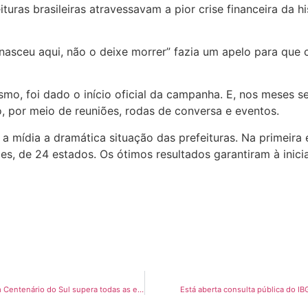
turas brasileiras atravessavam a pior crise financeira da hi
nasceu aqui, não o deixe morrer” fazia um apelo para que 
mo, foi dado o início oficial da campanha. E, nos meses se
, por meio de reuniões, rodas de conversa e eventos.
a mídia a dramática situação das prefeituras. Na primeira
s, de 24 estados. Os ótimos resultados garantiram à inic
Carnaval de Rua 2018 em Centenário do Sul supera todas as expectativas
Está aberta consulta pública do I