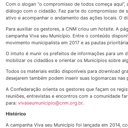
Com o slogan “o compromisso de todos começa aqui”, a 
diálogo com o cidadão. Faz parte do compromisso de se
ativo e acompanhar o andamento das ações locais. O di
Para auxiliar os gestores, a CNM criou um
hotsite
. A pá
campanha Viva seu Município. Entre o conteúdo disponív
movimento municipalista em 2017 e as pautas prioritária
O intuito é munir os prefeitos de informações para um
mobilizar os cidadãos e orientar os Municípios sobre 
Todos os materiais estão disponíveis para
download
gra
desejarem também podem inserir suas logomarcas nas 
A Confederação orienta os gestores que façam os regis
reuniões, entrevistas e encontros com a comunidade fa
para:
vivaseumunicipio@cnm.org.br
.
Histórico
A campanha Viva seu Município foi lançada em 2014, c