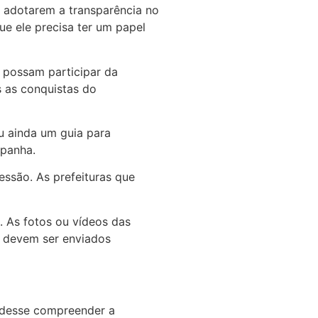
 adotarem a transparência no
e ele precisa ter um papel
s possam participar da
s as conquistas do
u ainda um guia para
mpanha.
essão. As prefeituras que
. As fotos ou vídeos das
s devem ser enviados
udesse compreender a