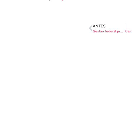
ANTES
Gestão federal prorroga prazo para lançamento de informações do Programa Saúde na Escola