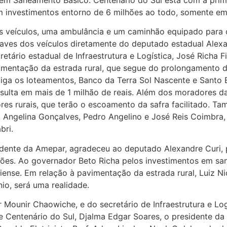
m investimentos entorno de 6 milhões ao todo, somente em
s veículos, uma ambulância e um caminhão equipado para 
chaves dos veículos diretamente do deputado estadual Alexa
tário estadual de Infraestrutura e Logística, José Richa F
vimentação da estrada rural, que segue do prolongamento 
 liga os loteamentos, Banco da Terra Sol Nascente e Santo
sulta em mais de 1 milhão de reais. Além dos moradores da
res rurais, que terão o escoamento da safra facilitado. T
as, Angelina Gonçalves, Pedro Angelino e José Reis Coimbra
bri.
idente da Amepar, agradeceu ao deputado Alexandre Curi, 
ções. Ao governador Beto Richa pelos investimentos em s
ense. Em relação à pavimentação da estrada rural, Luiz Nic
io, será uma realidade.
 Mounir Chaowiche, e do secretário de Infraestrutura e Lo
 de Centenário do Sul, Djalma Edgar Soares, o presidente da