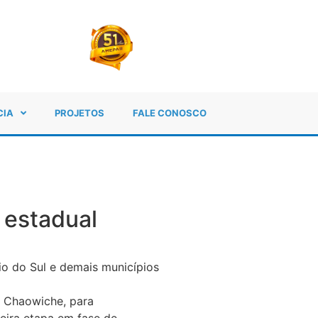
CIA
PROJETOS
FALE CONOSCO
 estadual
io do Sul e demais municípios
r Chaowiche, para
eira etapa em fase de