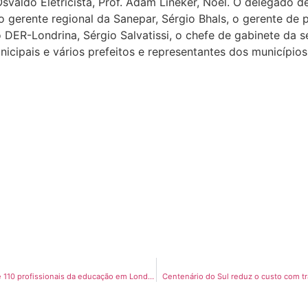
valdo Eletricista, Prof. Adam Lineker, Noel. O delegado de P
 o gerente regional da Sanepar, Sérgio Bhals, o gerente de 
DER-Londrina, Sérgio Salvatissi, o chefe de gabinete da se
unicipais e vários prefeitos e representantes dos município
Curso sobre o PAR reúne 110 profissionais da educação em Londrina
Centenário do Sul reduz o custo com tr