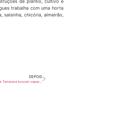
ruções de plantio, cultivo e
rigues trabalha com uma horta
salsinha, chicória, almeirão,
DEPOIS
Contra êxodo rural, jovens produtores de Tamarana buscam capacitação