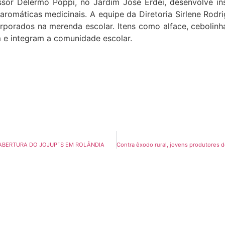
sor Delermo Poppi, no Jardim José Erdei, desenvolve inst
 aromáticas medicinais. A equipe da Diretoria Sirlene Rod
porados na merenda escolar. Itens como alface, cebolinha, 
am e integram a comunidade escolar.
ABERTURA DO JOJUP´S EM ROLÂNDIA