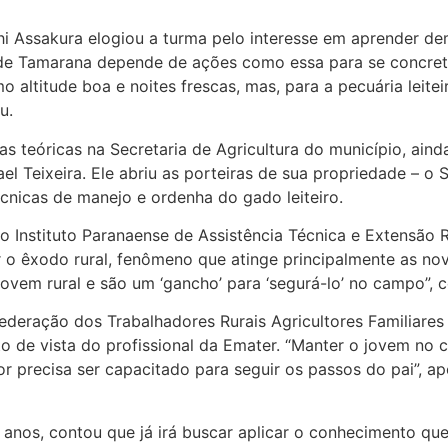
shi Assakura elogiou a turma pelo interesse em aprender de
 de Tamarana depende de ações como essa para se concreti
o altitude boa e noites frescas, mas, para a pecuária leitei
u.
s teóricas na Secretaria de Agricultura do município, aind
el Teixeira. Ele abriu as porteiras de sua propriedade – o S
écnicas de manejo e ordenha do gado leiteiro.
Instituto Paranaense de Assistência Técnica e Extensão R
o êxodo rural, fenômeno que atinge principalmente as no
ovem rural e são um ‘gancho’ para ‘segurá-lo’ no campo”, 
deração dos Trabalhadores Rurais Agricultores Familiares 
o de vista do profissional da Emater. “Manter o jovem no
or precisa ser capacitado para seguir os passos do pai”, 
7 anos, contou que já irá buscar aplicar o conhecimento qu