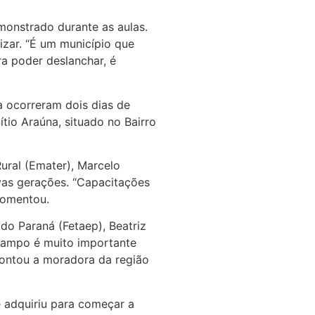
monstrado durante as aulas.
zar. “É um município que
ra poder deslanchar, é
a ocorreram dois dias de
ítio Araúna, situado no Bairro
ural (Emater), Marcelo
vas gerações. “Capacitações
comentou.
do Paraná (Fetaep), Beatriz
 campo é muito importante
apontou a moradora da região
e adquiriu para começar a