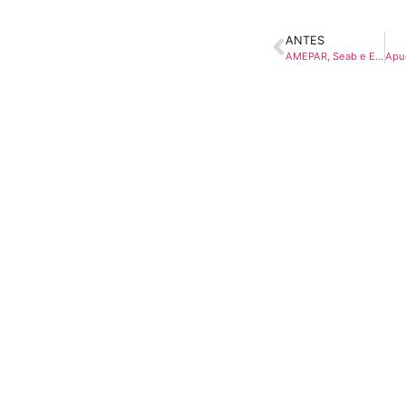
ANTES
AMEPAR, Seab e Emater se unem pró boas práticas de conservação se solo