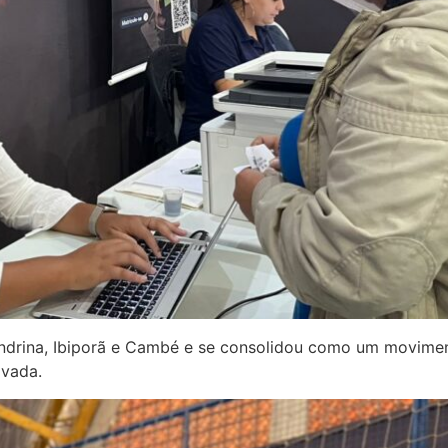
 Londrina, Ibiporã e Cambé e se consolidou como um movime
ivada.