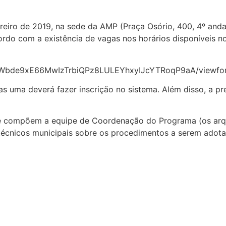
vereiro de 2019, na sede da AMP (Praça Osório, 400, 4º anda
ordo com a existência de vagas nos horários disponíveis no
T3Wbde9xE66MwIzTrbiQPz8LULEYhxyIJcYTRoqP9aA/viewfo
s uma deverá fazer inscrição no sistema. Além disso, a p
que compõem a equipe de Coordenação do Programa (os arq
 técnicos municipais sobre os procedimentos a serem adot