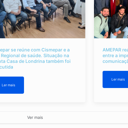
epar se reúne com Cismepar e a
AMEPAR rea
 Regional de saúde. Situação na
entre a imp
nta Casa de Londrina também foi
comunicaçã
cutida
Ler mais
Ler mais
Ver mais