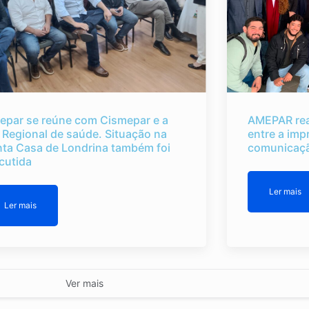
epar se reúne com Cismepar e a
AMEPAR rea
 Regional de saúde. Situação na
entre a imp
nta Casa de Londrina também foi
comunicaçã
cutida
Ler mais
Ler mais
Ver mais