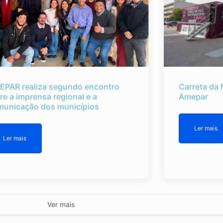
EPAR realiza segundo encontro
Carreta da 
re a imprensa regional e a
Amepar
municação dos municípios
Ler mais
Ler mais
Ver mais