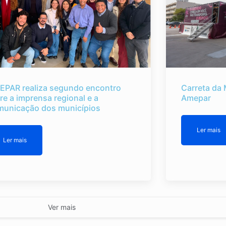
EPAR realiza segundo encontro
Carreta da 
re a imprensa regional e a
Amepar
municação dos municípios
Ler mais
Ler mais
Ver mais