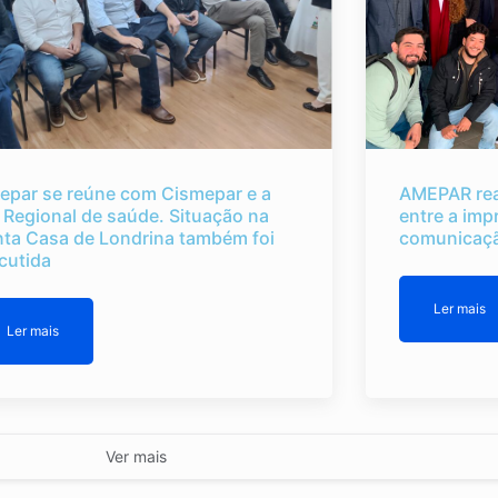
epar se reúne com Cismepar e a
AMEPAR rea
 Regional de saúde. Situação na
entre a imp
nta Casa de Londrina também foi
comunicaçã
cutida
Ler mais
Ler mais
Ver mais