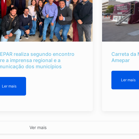
EPAR realiza segundo encontro
Carreta da 
re a imprensa regional e a
Amepar
municação dos municípios
Ler mais
Ler mais
Ver mais